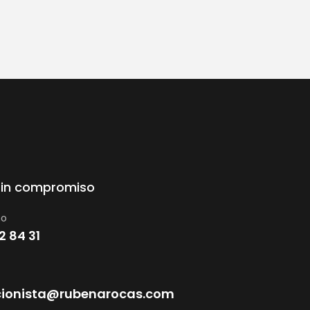
sin compromiso
no
2 84 31
cionista@rubenarocas.com