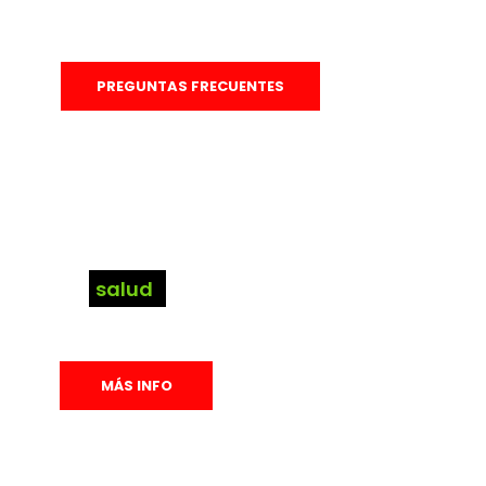
muévete mejor
PREGUNTAS FRECUENTES
Tu
salud
es lo primero
Gana vida y ganas de vivirla.
MÁS INFO