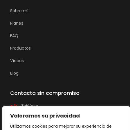
Sobre mí
Planes
FAQ
Productos
Vídeos
Blog
Contacta sin compromiso
Teléfono
665 22 84 31
Valoramos su privacidad
Utilizamos cookies para mejorar su experiencia de
Email